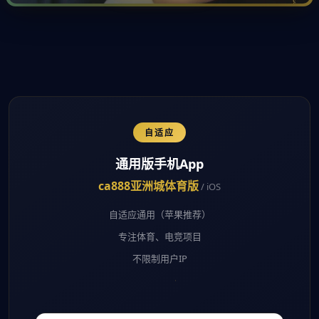
自适应
通用版手机App
ca888亚洲城体育版
/ iOS
自适应通用（苹果推荐）
专注体育、电竞项目
不限制用户IP